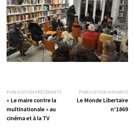
Navigation
Publication
Pu
PUBLICATION PRÉCÉDENTE
PUBLICATION SUIVANTE
précédente :
su
« Le maire contre la
Le Monde Libertaire
de
multinationale » au
n°1869
l’article
cinéma et à la TV