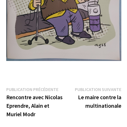
Navigation
Publication
Pu
PUBLICATION PRÉCÉDENTE
PUBLICATION SUIVANTE
précédente :
su
Rencontre avec Nicolas
Le maire contre la
de
Eprendre, Alain et
multinationale
l’article
Muriel Modr