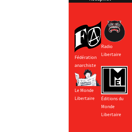
Radio
Libertaire
Fédération
anarchiste
Le Monde
Libertaire
Éditions du
Monde
Libertaire