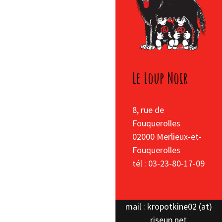
Le Loup Noir
8, rue de
Fouquerolles
02000 Merlieux-et-
Fouquerolles
tél : 03-23-80-17-09
mail : kropotkine02 (at)
riseup.net