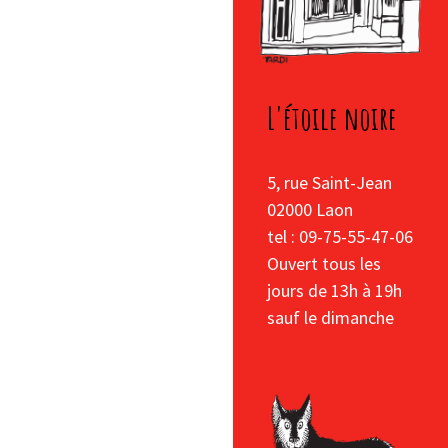
L'étoile noire
5, rue Saint-Jean
02000 Laon
tel : 09-75-55-47-06
Ouvert tous les
jours de 13h à 19h
sauf le dimanche