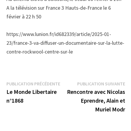
A la télévision sur France 3 Hauts-de-France le 6
février à 22 h 50
https://www.lunion.fr/id682339/article/2025-01-
23/france-3-va-diffuser-un-documentaire-sur-la-lutte-
contre-rockwool-centre-sur-le
Navigation
Publication
Pu
PUBLICATION PRÉCÉDENTE
PUBLICATION SUIVANTE
précédente :
su
Le Monde Libertaire
Rencontre avec Nicolas
de
n°1868
Eprendre, Alain et
l’article
Muriel Modr