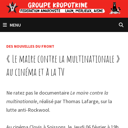
Passer
au
contenu
MENU
DES NOUVELLES DU FRONT
« Le maire contre la multinationale »
au cinéma et à la TV
Ne ratez pas le documentaire
Le maire contre la
multinationale
, réalisé par Thomas Lafarge, sur la
lutte anti-Rockwool.
Au cinéma Clovis à Soissons, le Jeudi 06 février à 19h