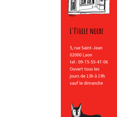
L'étoile noire
5, rue Saint-Jean
02000 Laon
tel : 09-75-55-47-06
Ouvert tous les
jours de 13h à 19h
sauf le dimanche