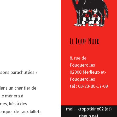
Le Loup Noir
8, rue de
Fouquerolles
02000 Merlieux-et-
aisons parachutées »
Fouquerolles
tél : 03-23-80-17-09
dans un chantier de
i le mènera à
es, liés à des
mail : kropotkine02 (at)
riquer de faux billets
riseup.net