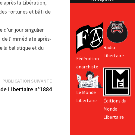
e après la Libération,
des fortunes et bâti de
 d’un jour singulier
s de l’immédiate après-
 la balistique et du
Radio
Libertaire
Fédération
anarchiste
Publication
PUBLICATION SUIVANTE
suivante :
de Libertaire n°1884
Le Monde
Libertaire
Éditions du
Monde
Libertaire