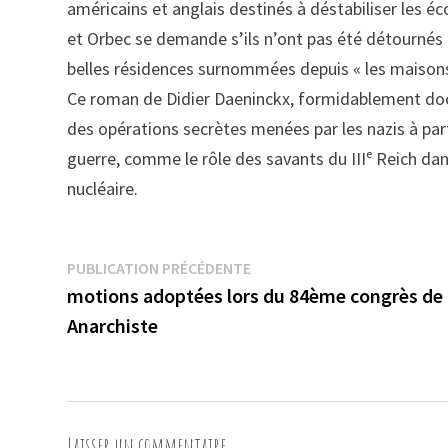
américains et anglais destinés à déstabiliser les éco
et Orbec se demande s’ils n’ont pas été détournés 
belles résidences surnommées depuis « les maison
Ce roman de Didier Daeninckx, formidablement docume
des opérations secrètes menées par les nazis à pa
guerre, comme le rôle des savants du IIIᵉ Reich dan
nucléaire.
Navigation
Publication
PUBLICATION PRÉCÉDENTE
précédente :
motions adoptées lors du 84ème congrès de 
de
Anarchiste
l’article
Laisser un commentaire