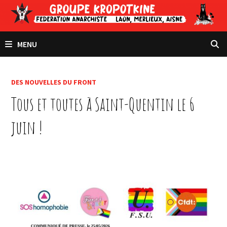
Passer
au
contenu
MENU
DES NOUVELLES DU FRONT
Tous et toutes à Saint-Quentin le 6
juin !