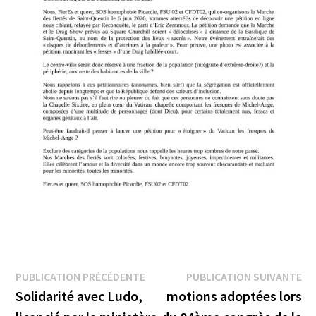
Navigation
Publication
Pu
PUBLICATION PRÉCÉDENTE
PUBLICATION SUIVANTE
précédente :
su
Solidarité avec Ludo,
motions adoptées lors
de