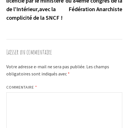
licencié par le ministère
du 84ème congrès de la
l’article
de l’Intérieur,avec la
Fédération Anarchiste
complicité de la SNCF !
Laisser un commentaire
Votre adresse e-mail ne sera pas publiée.
Les champs
obligatoires sont indiqués avec
*
COMMENTAIRE
*