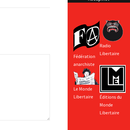
Radio
Libertaire
Fédération
anarchiste
Le Monde
Libertaire
Éditions du
Monde
Libertaire