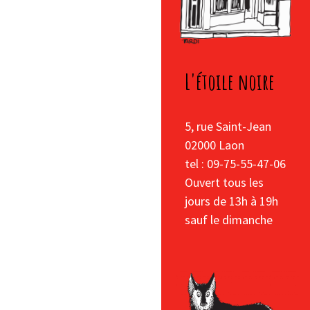
L'étoile noire
5, rue Saint-Jean
02000 Laon
tel : 09-75-55-47-06
Ouvert tous les
jours de 13h à 19h
sauf le dimanche