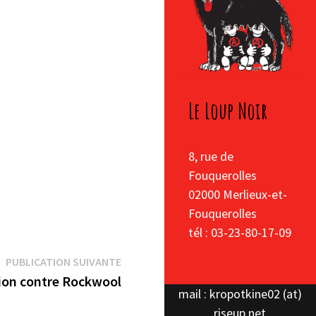
Le Loup Noir
8, rue de
Fouquerolles
02000 Merlieux-et-
Fouquerolles
tél : 03-23-80-17-09
Publication
PUBLICATION SUIVANTE
suivante :
ion contre Rockwool
mail : kropotkine02 (at)
riseup.net