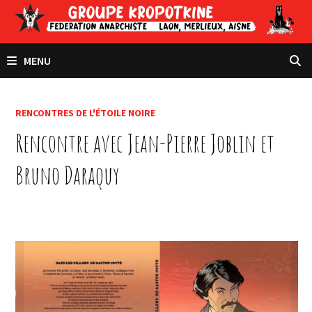
Passer
au
contenu
MENU
RENCONTRES DE L'ÉTOILE NOIRE
Rencontre avec Jean-Pierre Joblin et
Bruno Daraquy