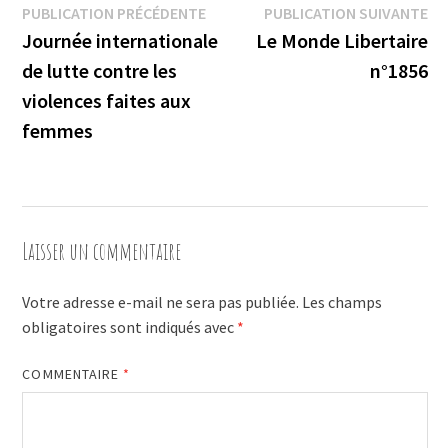
Navigation
Publication
Pu
PUBLICATION PRÉCÉDENTE
PUBLICATION SUIVANTE
précédente :
su
Journée internationale
Le Monde Libertaire
de
de lutte contre les
n°1856
l’article
violences faites aux
femmes
Laisser un commentaire
Votre adresse e-mail ne sera pas publiée.
Les champs
obligatoires sont indiqués avec
*
COMMENTAIRE
*