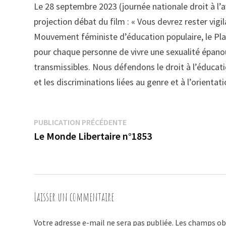
Le 28 septembre 2023 (journée nationale droit à l’a
projection débat du film : « Vous devrez rester vigil
Mouvement féministe d’éducation populaire, le Plan
pour chaque personne de vivre une sexualité épanou
transmissibles. Nous défendons le droit à l’éducatio
et les discriminations liées au genre et à l’orientati
Navigation
Publication
PUBLICATION PRÉCÉDENTE
précédente :
Le Monde Libertaire n°1853
de
l’article
Laisser un commentaire
Votre adresse e-mail ne sera pas publiée.
Les champs obl