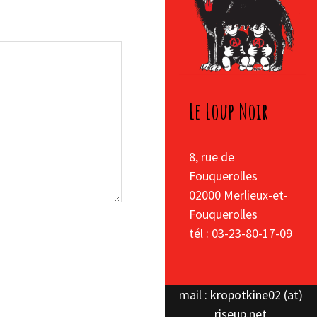
Le Loup Noir
8, rue de
Fouquerolles
02000 Merlieux-et-
Fouquerolles
tél : 03-23-80-17-09
mail : kropotkine02 (at)
riseup.net