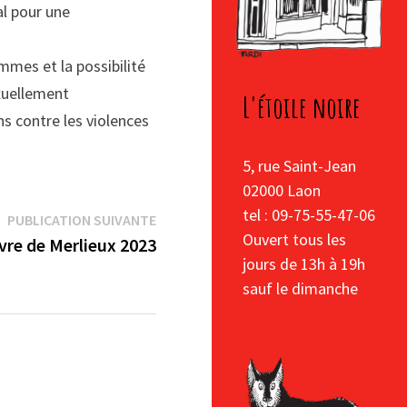
al pour une
mmes et la possibilité
exuellement
L'étoile noire
ns contre les violences
5, rue Saint-Jean
02000 Laon
tel : 09-75-55-47-06
Publication
PUBLICATION SUIVANTE
Ouvert tous les
suivante :
vre de Merlieux 2023
jours de 13h à 19h
sauf le dimanche