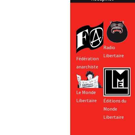
Radio
Libertaire
Fédération
anarchiste
Le Monde
Libertaire
Éditions du
Monde
Libertaire