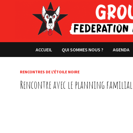
Passer
au
contenu
ACCUEIL
QUI SOMMES NOUS ?
AGENDA
RENCONTRES DE L'ÉTOILE NOIRE
Rencontre avec le planning familial