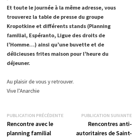
Et toute le journée à la même adresse, vous
trouverez la table de presse du groupe
Kropotkine et différents stands (Planning
familial, Espéranto, Ligue des droits de
l’Homme…) ainsi qu’une buvette et de
délicieuses frites maison pour l’heure du
déjeuner.
Au plaisir de vous y retrouver.
Vive l’Anarchie
Navigation
Publication
Pu
PUBLICATION PRÉCÉDENTE
PUBLICATION SUIVANTE
précédente :
su
Rencontre avec le
Rencontres anti-
de
planning familial
autoritaires de Saint-