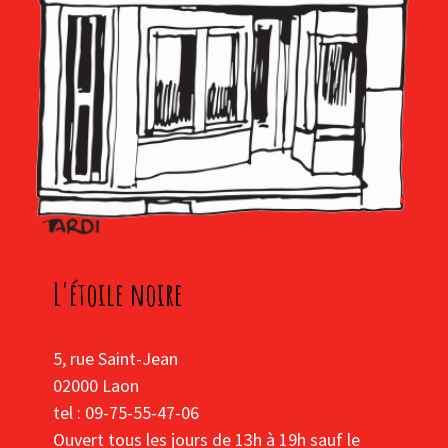
L'étoile noire
5, rue Saint-Jean
02000 Laon
tel : 09-75-55-47-06
Ouvert tous les jours de 13h à 19h sauf le