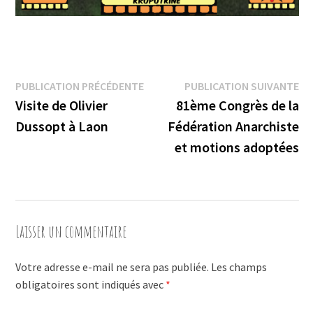
Navigation
Publication
Pu
PUBLICATION PRÉCÉDENTE
PUBLICATION SUIVANTE
précédente :
su
Visite de Olivier
81ème Congrès de la
de
Dussopt à Laon
Fédération Anarchiste
l’article
et motions adoptées
Laisser un commentaire
Votre adresse e-mail ne sera pas publiée.
Les champs
obligatoires sont indiqués avec
*