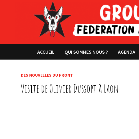
Passer
au
contenu
ACCUEIL
QUI SOMMES NOUS ?
AGENDA
DES NOUVELLES DU FRONT
Visite de Olivier Dussopt à Laon
photos: Marie-Pierre Duval