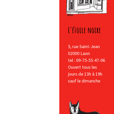
L'étoile noire
5, rue Saint-Jean
02000 Laon
tel : 09-75-55-47-06
Ouvert tous les
jours de 13h à 19h
sauf le dimanche