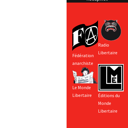
Radio
Libertaire
Fédération
anarchiste
Le Monde
Libertaire
Éditions du
Monde
Libertaire