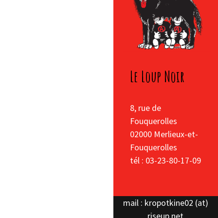
Le Loup Noir
8, rue de
Fouquerolles
02000 Merlieux-et-
Fouquerolles
tél : 03-23-80-17-09
mail : kropotkine02 (at)
riseup.net