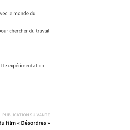
 avec le monde du
our chercher du travail
ette expérimentation
Publication
PUBLICATION SUIVANTE
suivante :
u film « Désordres »