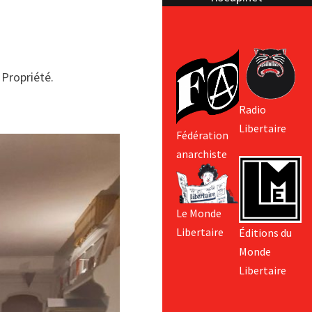
 Propriété.
Radio
Libertaire
Fédération
anarchiste
Le Monde
Libertaire
Éditions du
Monde
Libertaire