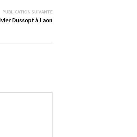
Publication
PUBLICATION SUIVANTE
suivante :
livier Dussopt à Laon