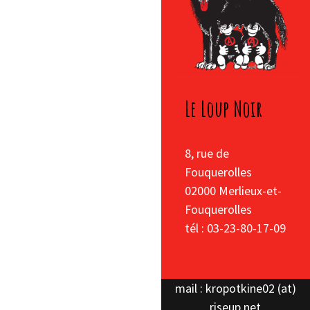
Le Loup Noir
8, rue de
Fouquerolles
02000 Merlieux-et-
Fouquerolles
tél : 03-23-80-17-09
mail : kropotkine02 (at)
riseup.net