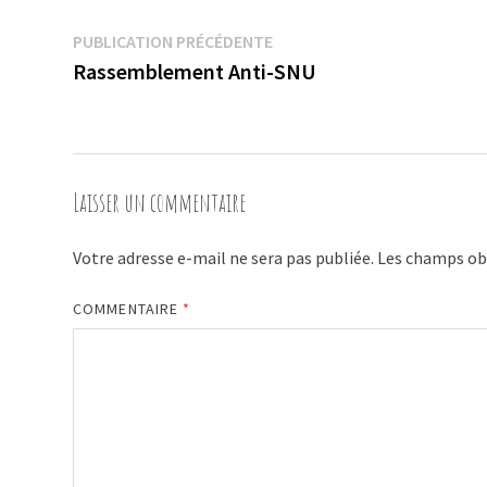
Navigation
Publication
PUBLICATION PRÉCÉDENTE
précédente :
Rassemblement Anti-SNU
de
l’article
Laisser un commentaire
Votre adresse e-mail ne sera pas publiée.
Les champs obl
COMMENTAIRE
*