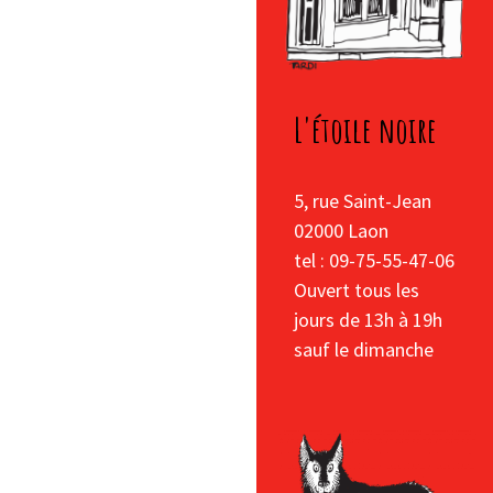
L'étoile noire
5, rue Saint-Jean
02000 Laon
tel : 09-75-55-47-06
Ouvert tous les
jours de 13h à 19h
sauf le dimanche