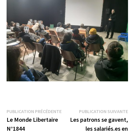
Navigation
Publication
Pu
PUBLICATION PRÉCÉDENTE
PUBLICATION SUIVANTE
précédente :
su
Le Monde Libertaire
Les patrons se gavent,
de
N°1844
les salariés.es en