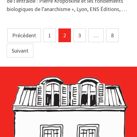
de l’entraide : Pierre Kropotkine et les fondements
biologiques de l’anarchisme », Lyon, ENS Éditions, …
Pagination
Précédent
1
2
3
…
8
des
Suivant
publications