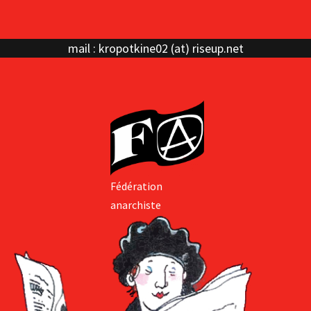
mail : kropotkine02 (at) riseup.net
Fédération
anarchiste