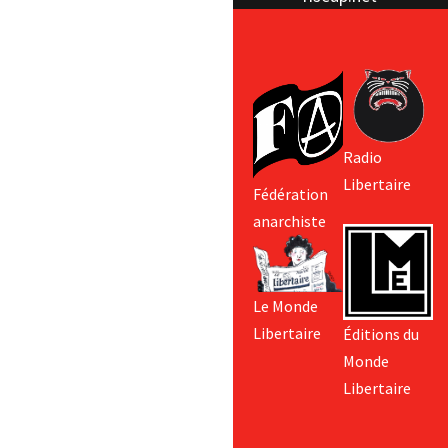
Radio
Libertaire
Fédération
anarchiste
Le Monde
Libertaire
Éditions du
Monde
Libertaire