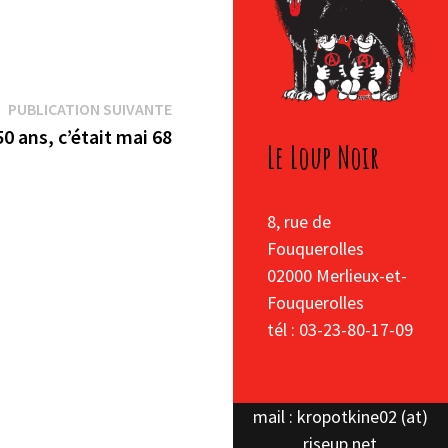
Publication
PUBLICATION SUIVANTE
suivante :
 50 ans, c’était mai 68
Le Loup Noir
8, rue de
Fouquerolles
02000 Merlieux-et-
Fouquerolles
tél : 03-23-80-17-09
mail : kropotkine02 (at)
riseup.net