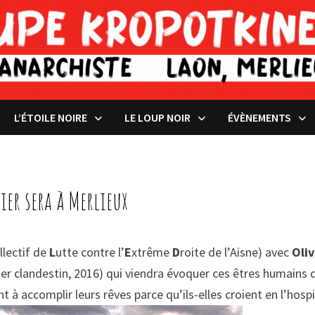
L’ÉTOILE NOIRE
LE LOUP NOIR
ÉVÈNEMENTS
vier sera à Merlieux
llectif de
L
utte contre l’
E
xtrême
D
roite de l’Aisne) avec
Oliv
r clandestin, 2016) qui viendra évoquer ces êtres humains q
nt à accomplir leurs rêves parce qu’ils-elles croient en l’hos