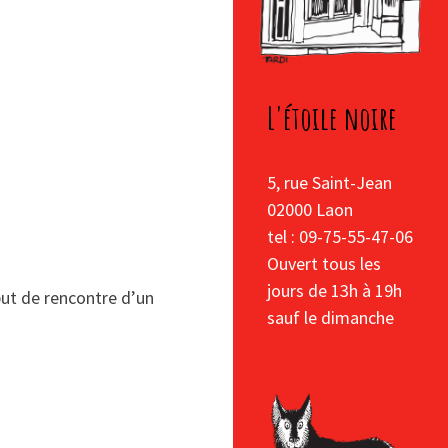
L'étoile noire
5, rue Saint-Jean
02000 Laon
tel : 09-75-55-47-06
Ouvert tous les
jours de 13h à 19h
ébut de rencontre d’un
sauf le dimanche