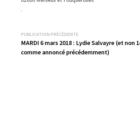
.
Navigation
Publication
PUBLICATION PRÉCÉDENTE
précédente :
MARDI 6 mars 2018 : Lydie Salvayre (et non 
de
comme annoncé précédemment)
l’article