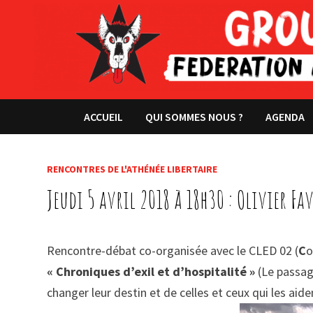
Passer
au
contenu
ACCUEIL
QUI SOMMES NOUS ?
AGENDA
RENCONTRES DE L'ATHÉNÉE LIBERTAIRE
Jeudi 5 avril 2018 à 18h30 : Olivier Fa
Rencontre-débat co-organisée avec le CLED 02 (
C
o
« Chroniques d’exil et d’hospitalité »
(Le passage
changer leur destin et de celles et ceux qui les aide