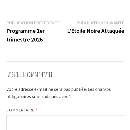
Navigation
Publication
Pu
PUBLICATION PRÉCÉDENTE
PUBLICATION SUIVANTE
précédente :
su
Programme 1er
L’Etoile Noire Attaquée
de
trimestre 2026
l’article
Laisser un commentaire
Votre adresse e-mail ne sera pas publiée.
Les champs
obligatoires sont indiqués avec
*
COMMENTAIRE
*