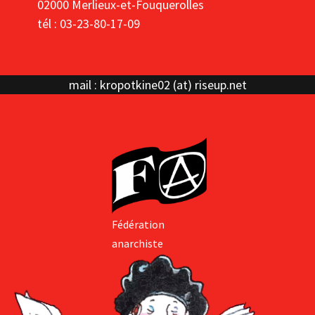
02000 Merlieux-et-Fouquerolles
tél : 03-23-80-17-09
mail : kropotkine02 (at) riseup.net
Fédération
anarchiste