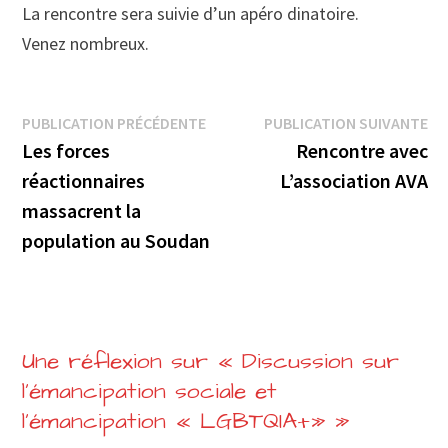
La rencontre sera suivie d’un apéro dinatoire.
Venez nombreux.
Navigation
Publication
Pu
PUBLICATION PRÉCÉDENTE
PUBLICATION SUIVANTE
précédente :
su
Les forces
Rencontre avec
de
réactionnaires
L’association AVA
l’article
massacrent la
population au Soudan
Une réflexion sur «
Discussion sur
l’émancipation sociale et
l’émancipation « LGBTQIA+»
»