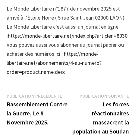
Le Monde Libertaire n°1877 de novembre 2025 est
arrivé à l’Étoile Noire ( 5 rue Saint Jean 02000 LAON).
Le Monde Libertaire c’est aussi un journal en ligne
:
https://monde-libertaire.net/index.php?articlen=8030
Vous pouvez aussi vous abonner au journal papier ou
acheter des numéros ici :
https://monde-
libertaire.net/abonnements/4-au-numero?
order=product.name.desc
Navigation
Publication
Pu
PUBLICATION PRÉCÉDENTE
PUBLICATION SUIVANTE
précédente :
su
Rassemblement Contre
Les forces
de
la Guerre, Le 8
réactionnaires
l’article
Novembre 2025.
massacrent la
population au Soudan