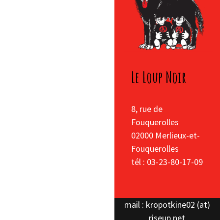
Le Loup Noir
8, rue de
Fouquerolles
02000 Merlieux-et-
Fouquerolles
tél : 03-23-80-17-09
mail : kropotkine02 (at)
riseup.net