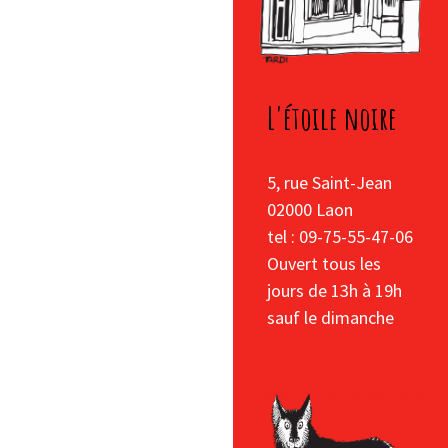
L'étoile noire
5, rue Saint-Jean
02000 Laon
tel : 09-75-55-47-06
Ouvert tous les
jours de 13h à 19h
sauf le dimanche