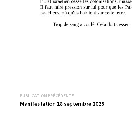
Navigation
Publication
PUBLICATION PRÉCÉDENTE
précédente :
Manifestation 18 septembre 2025
de
l’article