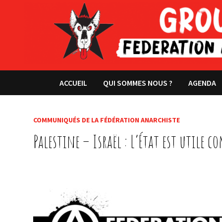
Passer
au
contenu
ACCUEIL
QUI SOMMES NOUS ?
AGENDA
COMMUNIQUÉS DE LA FÉDÉRATION ANARCHISTE
Palestine – Israël : L’État est utile 