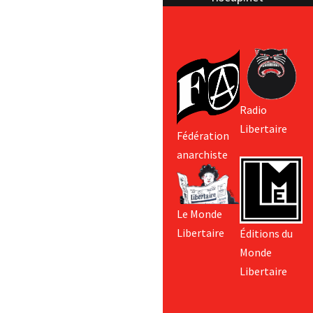
Radio
Libertaire
Fédération
anarchiste
Le Monde
Libertaire
Éditions du
Monde
Libertaire