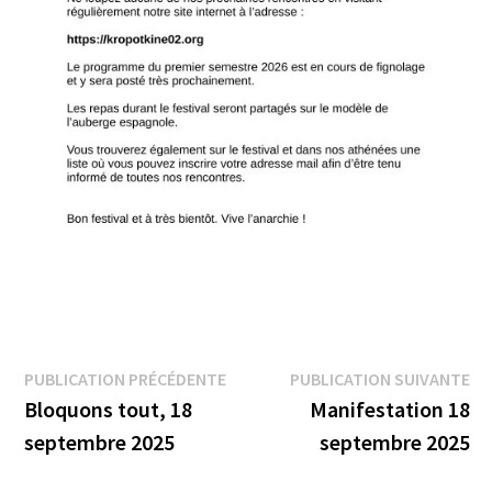
Navigation
Publication
Pu
PUBLICATION PRÉCÉDENTE
PUBLICATION SUIVANTE
précédente :
su
Bloquons tout, 18
Manifestation 18
de
septembre 2025
septembre 2025
l’article