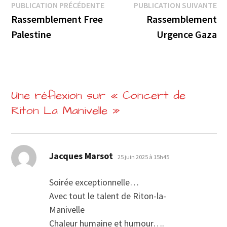
Navigation
Publication
Pu
PUBLICATION PRÉCÉDENTE
PUBLICATION SUIVANTE
précédente :
su
Rassemblement Free
Rassemblement
de
Palestine
Urgence Gaza
l’article
Une réflexion sur «
Concert de
Riton La Manivelle
»
dit :
Jacques Marsot
25 juin 2025 à 15h45
Soirée exceptionnelle…
Avec tout le talent de Riton-la-
Manivelle
Chaleur humaine et humour….