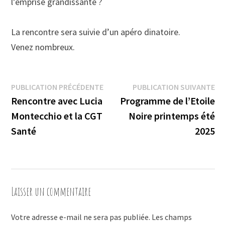
l’emprise grandissante ?
La rencontre sera suivie d’un apéro dinatoire.
Venez nombreux.
Navigation
Publication
Pu
PUBLICATION PRÉCÉDENTE
PUBLICATION SUIVANTE
précédente :
su
Rencontre avec Lucia
Programme de l’Etoile
de
Montecchio et la CGT
Noire printemps été
l’article
Santé
2025
Laisser un commentaire
Votre adresse e-mail ne sera pas publiée.
Les champs