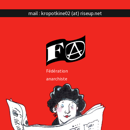
mail : kropotkine02 (at) riseup.net
Fédération
anarchiste