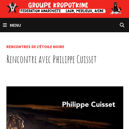
Passer
au
contenu
MENU
RENCONTRES DE L'ÉTOILE NOIRE
Rencontre avec Philippe Cuisset