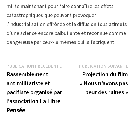
milite maintenant pour faire connaître les effets
catastrophiques que peuvent provoquer
l’industrialisation effrénée et la diffusion tous azimuts
d’une science encore balbutiante et reconnue comme
dangereuse par ceux-là mêmes qui la fabriquent.
Navigation
Publication
Pu
PUBLICATION PRÉCÉDENTE
PUBLICATION SUIVANTE
précédente :
su
Rassemblement
Projection du film
de
antimilitariste et
« Nous n’avons pas
l’article
pacifiste organisé par
peur des ruines »
l’association La Libre
Pensée