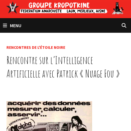
Passer
au
contenu
MENU
RENCONTRES DE L'ÉTOILE NOIRE
Rencontre sur l’Intelligence
Artificielle avec Patrick « Nuage Fou »