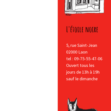
L'étoile noire
5, rue Saint-Jean
02000 Laon
tel : 09-75-55-47-06
Ouvert tous les
jours de 13h à 19h
sauf le dimanche