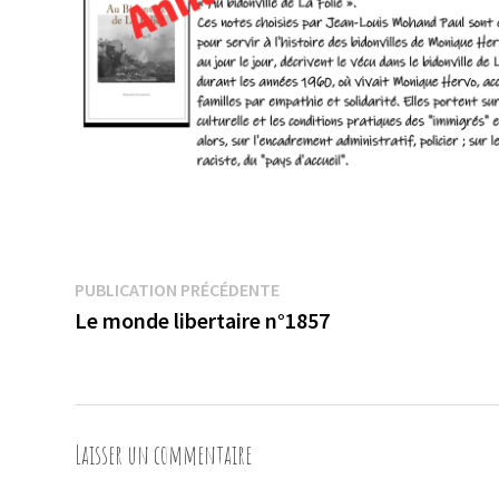
Navigation
Publication
PUBLICATION PRÉCÉDENTE
précédente :
Le monde libertaire n°1857
de
l’article
Laisser un commentaire