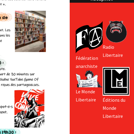
Radio
Libertaire
Fédération
anarchiste
Le Monde
Libertaire
Éditions du
Monde
Libertaire