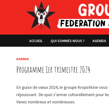
Passer
au
contenu
ACCUEIL
QUI SOMMES NOUS ?
AGENDA
AGENDA
Programme 1er trimestre 2024
En guise de vœux 2024, le groupe Kropotkine vous o
réjouissant. De quoi s’armer culturellement pour les
Venez nombreux et nombreuses.