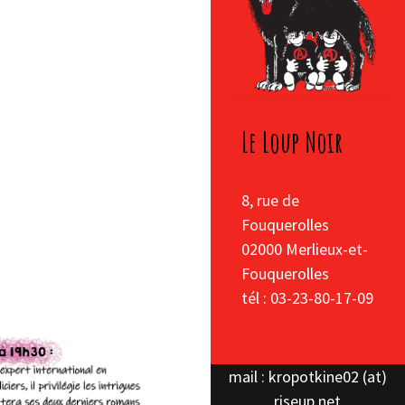
Le Loup Noir
8, rue de
Fouquerolles
02000 Merlieux-et-
Fouquerolles
tél : 03-23-80-17-09
mail : kropotkine02 (at)
riseup.net