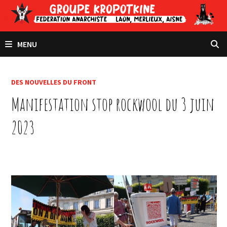
Passer
au
contenu
MENU
DES NOUVELLES DU FRONT
Manifestation stop rockwool du 3 juin
2023