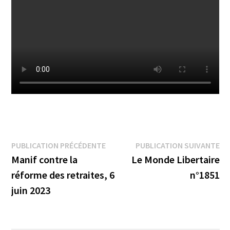
Navigation
Publication
Pu
PUBLICATION PRÉCÉDENTE
PUBLICATION SUIVANTE
précédente :
su
Manif contre la
Le Monde Libertaire
de
réforme des retraites, 6
n°1851
l’article
juin 2023