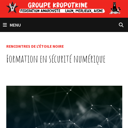
Passer
au
contenu
MENU
RENCONTRES DE L'ÉTOILE NOIRE
Formation en sécurité numérique