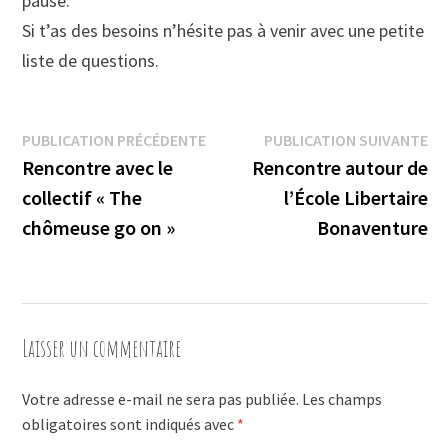
pause.
Si t’as des besoins n’hésite pas à venir avec une petite
liste de questions.
Navigation
Publication
Pu
PUBLICATION PRÉCÉDENTE
PUBLICATION SUIVANTE
précédente :
su
Rencontre avec le
Rencontre autour de
de
collectif « The
l’École Libertaire
l’article
chômeuse go on »
Bonaventure
Laisser un commentaire
Votre adresse e-mail ne sera pas publiée.
Les champs
obligatoires sont indiqués avec
*