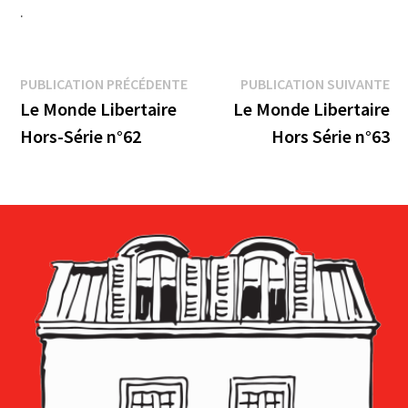
.
Navigation
Publication
Pu
PUBLICATION PRÉCÉDENTE
PUBLICATION SUIVANTE
précédente :
su
Le Monde Libertaire
Le Monde Libertaire
de
Hors-Série n°62
Hors Série n°63
l’article