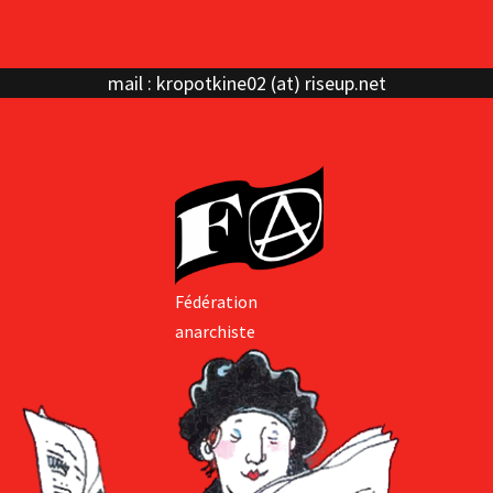
mail : kropotkine02 (at) riseup.net
Fédération
anarchiste