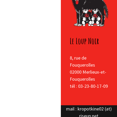
Le Loup Noir
8, rue de
Fouquerolles
02000 Merlieux-et-
Fouquerolles
tél : 03-23-80-17-09
mail : kropotkine02 (at)
riseup.net