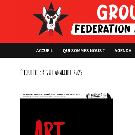
Passer
au
contenu
ACCUEIL
QUI SOMMES NOUS ?
AGENDA
ÉTIQUETTE :
REVUE ANARCHIE 2025