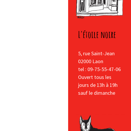
L'étoile noire
5, rue Saint-Jean
02000 Laon
tel : 09-75-55-47-06
Ouvert tous les
jours de 13h à 19h
sauf le dimanche