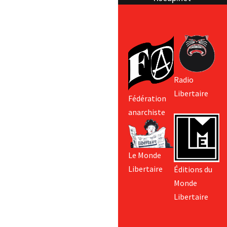
Radio
Libertaire
Fédération
anarchiste
Le Monde
Libertaire
Éditions du
Monde
Libertaire