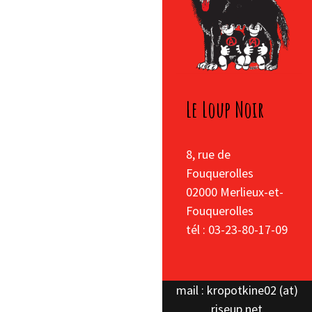
Le Loup Noir
8, rue de
Fouquerolles
02000 Merlieux-et-
Fouquerolles
tél : 03-23-80-17-09
mail : kropotkine02 (at)
riseup.net