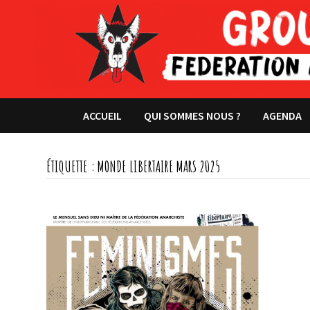
Passer
au
contenu
ACCUEIL
QUI SOMMES NOUS ?
AGENDA
ÉTIQUETTE :
MONDE LIBERTAIRE MARS 2025