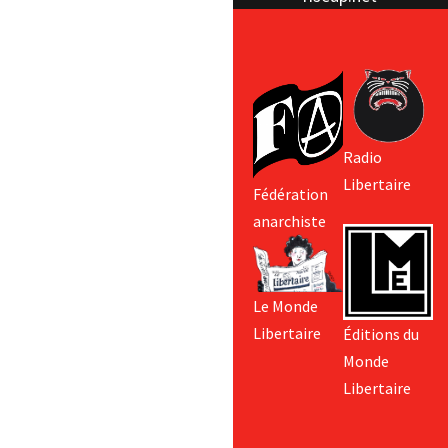
Radio
Libertaire
Fédération
anarchiste
Le Monde
Libertaire
Éditions du
Monde
Libertaire