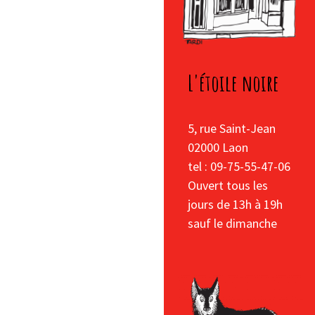
L'étoile noire
5, rue Saint-Jean
02000 Laon
tel : 09-75-55-47-06
Ouvert tous les
jours de 13h à 19h
sauf le dimanche