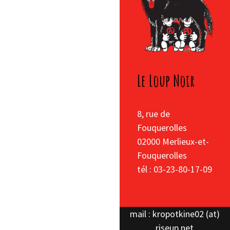
Le Loup Noir
8, rue de
Fouquerolles
02000 Merlieux-et-
Fouquerolles
tél : 03-23-80-17-09
mail : kropotkine02 (at)
riseup.net