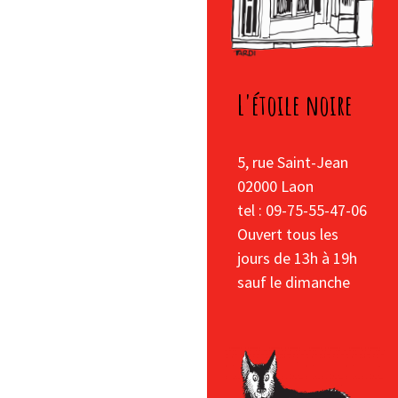
L'étoile noire
5, rue Saint-Jean
02000 Laon
tel : 09-75-55-47-06
Ouvert tous les
jours de 13h à 19h
sauf le dimanche