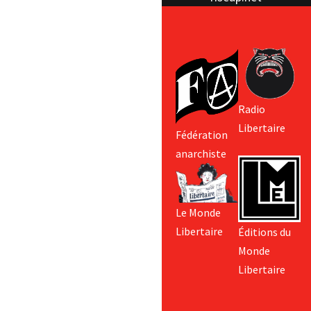
Radio
Libertaire
Fédération
anarchiste
Le Monde
Libertaire
Éditions du
Monde
Libertaire