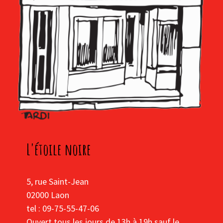
L'étoile noire
5, rue Saint-Jean
02000 Laon
tel : 09-75-55-47-06
Ouvert tous les jours de 13h à 19h sauf le