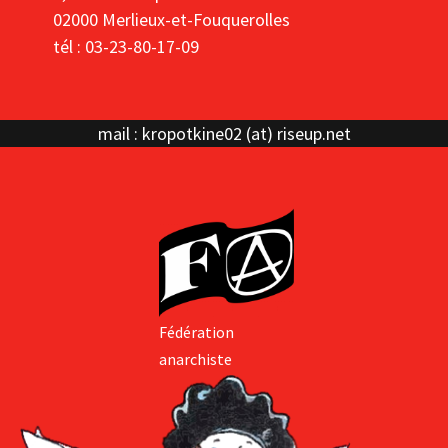
02000 Merlieux-et-Fouquerolles
tél : 03-23-80-17-09
mail : kropotkine02 (at) riseup.net
Fédération
anarchiste