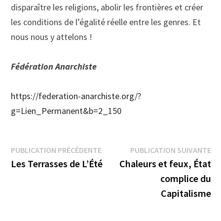
disparaître les religions, abolir les frontières et créer
les conditions de l’égalité réelle entre les genres. Et
nous nous y attelons !
Fédération Anarchiste
https://federation-anarchiste.org/?
g=Lien_Permanent&b=2_150
Navigation
Publication
Pu
PUBLICATION PRÉCÉDENTE
PUBLICATION SUIVANTE
précédente :
su
Les Terrasses de L’Été
Chaleurs et feux, État
de
complice du
l’article
Capitalisme