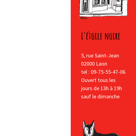
L'étoile noire
5, rue Saint-Jean
02000 Laon
tel : 09-75-55-47-06
Ouvert tous les
jours de 13h à 19h
sauf le dimanche