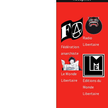
Radio
Libertaire
Fédération
anarchiste
Le Monde
Libertaire
Éditions du
Monde
Libertaire