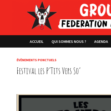
Passer
au
contenu
ACCUEIL
QUI SOMMES NOUS ?
AGENDA
ÉVÈNEMENTS PONCTUELS
Festival les P’Tits Vers So’