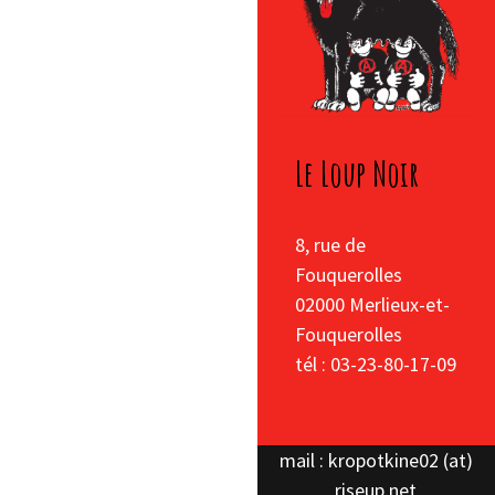
Le Loup Noir
8, rue de
Fouquerolles
02000 Merlieux-et-
Fouquerolles
tél : 03-23-80-17-09
mail : kropotkine02 (at)
riseup.net