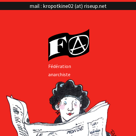
mail : kropotkine02 (at) riseup.net
Fédération
anarchiste