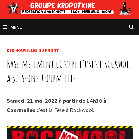
Passer
au
contenu
MENU
DES NOUVELLES DU FRONT
Rassemblement contre l’usine Rockwoll
à Soissons-Courmelles
Samedi 21 mai
2022 à partir de 14h30 à
Courmelles
c’est la Fête à Rockwool.