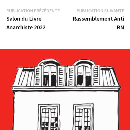
Navigation
Publication
Pu
PUBLICATION PRÉCÉDENTE
PUBLICATION SUIVANTE
précédente :
su
Salon du Livre
Rassemblement Anti
de
Anarchiste 2022
RN
l’article