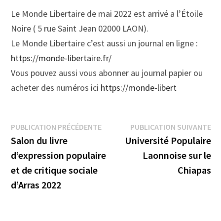
Le Monde Libertaire de mai 2022 est arrivé a l’Étoile
Noire ( 5 rue Saint Jean 02000 LAON).
Le Monde Libertaire c’est aussi un journal en ligne :
https://monde-libertaire.fr/
Vous pouvez aussi vous abonner au journal papier ou
acheter des numéros ici
https://monde-libert
Navigation
Publication
Pu
PUBLICATION PRÉCÉDENTE
PUBLICATION SUIVANTE
précédente :
su
Salon du livre
Université Populaire
de
d’expression populaire
Laonnoise sur le
l’article
et de critique sociale
Chiapas
d’Arras 2022