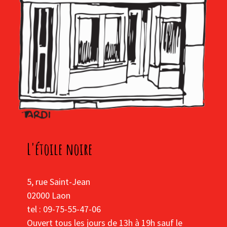
L'étoile noire
5, rue Saint-Jean
02000 Laon
tel : 09-75-55-47-06
Ouvert tous les jours de 13h à 19h sauf le