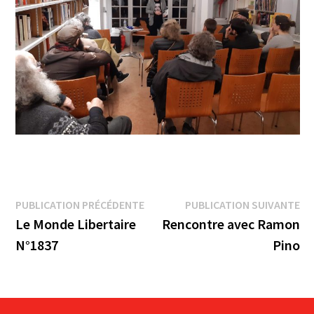
Navigation
Publication
Pu
PUBLICATION PRÉCÉDENTE
PUBLICATION SUIVANTE
précédente :
su
Le Monde Libertaire
Rencontre avec Ramon
de
N°1837
Pino
l’article