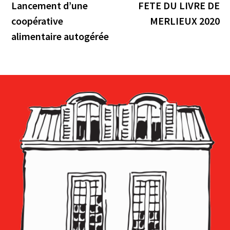
précédente :
su
Lancement d’une
FETE DU LIVRE DE
de
coopérative
MERLIEUX 2020
l’article
alimentaire autogérée