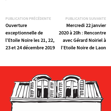
Navigation
Publication
Pu
PUBLICATION PRÉCÉDENTE
PUBLICATION SUIVANTE
précédente :
su
Ouverture
Mercredi 22 janvier
de
exceptionnelle de
2020 à 20h : Rencontre
l’article
l’Etoile Noire les 21, 22,
avec Gérard Noiriel à
23 et 24 décembre 2019
l’Etoile Noire de Laon