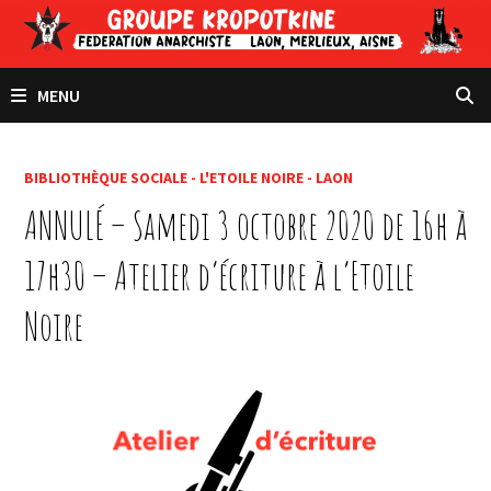
Passer
au
contenu
MENU
BIBLIOTHÈQUE SOCIALE - L'ETOILE NOIRE - LAON
ANNULÉ – Samedi 3 octobre 2020 de 16h à
17h30 – Atelier d’écriture à l’Etoile
Noire