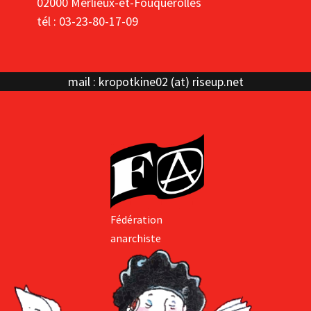
02000 Merlieux-et-Fouquerolles
tél : 03-23-80-17-09
mail : kropotkine02 (at) riseup.net
Fédération
anarchiste