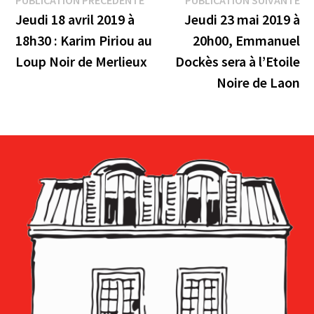
Navigation
précédente :
su
Jeudi 18 avril 2019 à
Jeudi 23 mai 2019 à
de
18h30 : Karim Piriou au
20h00, Emmanuel
l’article
Loup Noir de Merlieux
Dockès sera à l’Etoile
Noire de Laon