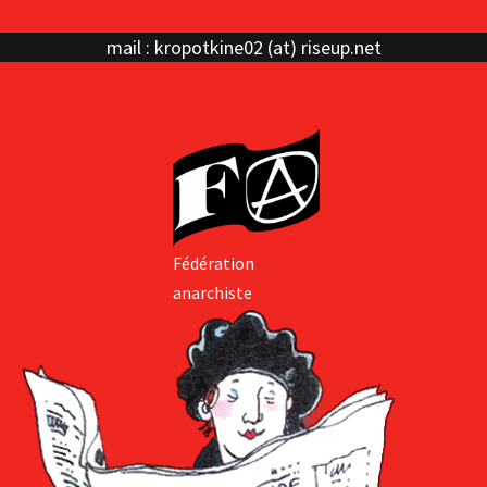
mail : kropotkine02 (at) riseup.net
Fédération
anarchiste