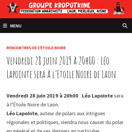
Passer
au
contenu
MENU
RENCONTRES DE L'ÉTOILE NOIRE
Vendredi 28 juin 2019 à 20h00 : Léo
Lapointe sera à l’Etoile Noire de Laon
Vendredi 28 juin 2019 à 20h00
:
Léo Lapointe
sera
à l’Étoile Noire de Laon.
Léo Lapointe
, auteur de polars aux intrigues
régionales et politiques, viendra nous causer du polar
en général et de ses derniers en particulier.