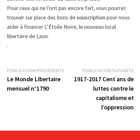
Pour ceux qui ne l’ont pas encore fait, vous pourrez
trouver sur place des bons de
souscription
pour nous
aider à financer L’Étoile Noire, le nouveau local
libertaire de Laon.
.
Navigation
Publication
Pu
PUBLICATION PRÉCÉDENTE
PUBLICATION SUIVANTE
précédente :
su
Le Monde Libertaire
1917-2017 Cent ans de
de
mensuel n°1790
luttes contre le
l’article
capitalisme et
l’oppression