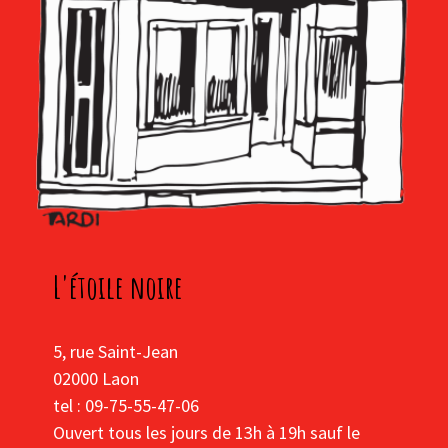
L'étoile noire
5, rue Saint-Jean
02000 Laon
tel : 09-75-55-47-06
Ouvert tous les jours de 13h à 19h sauf le