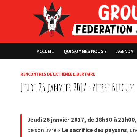
Passer
au
contenu
ACCUEIL
QUI SOMMES NOUS ?
AGENDA
RENCONTRES DE L'ATHÉNÉE LIBERTAIRE
Jeudi 26 janvier 2017 : Pierre Bitoun
Jeudi 26 janvier 2017, de 18h30 à 21h00
de son livre
« Le sacrifice des paysans
, u