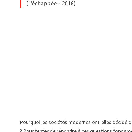
(L’échappée – 2016)
Pourquoi les sociétés modernes ont-elles décidé de 
? Pour tenter de répondre à ces questions fondame