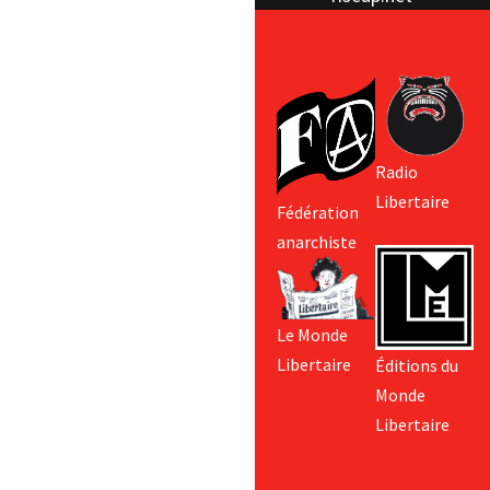
Radio
Libertaire
Fédération
anarchiste
Le Monde
Libertaire
Éditions du
Monde
Libertaire