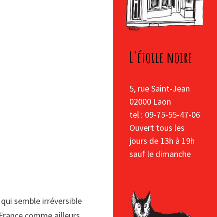
L'étoile noire
5, rue Saint-Jean
02000 Laon
tel : 09-75-55-47-06
Ouvert tous les
jours de 13h à 19h
sauf le dimanche
qui semble irréversible
France comme ailleurs,