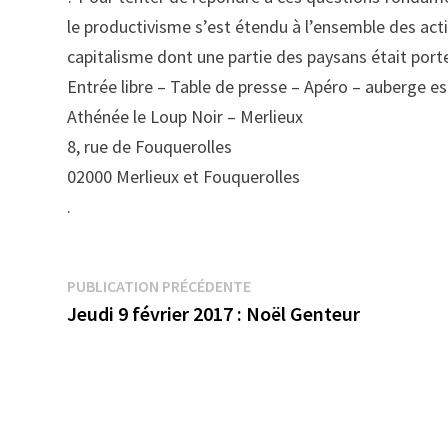
le productivisme s’est étendu à l’ensemble des acti
capitalisme dont une partie des paysans était porteu
Entrée libre – Table de presse – Apéro – auberge e
Athénée le Loup Noir – Merlieux
8, rue de Fouquerolles
02000 Merlieux et Fouquerolles
.
Navigation
Publication
PUBLICATION PRÉCÉDENTE
précédente :
Jeudi 9 février 2017 : Noël Genteur
de
l’article