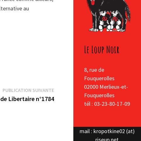
lternative au
Le Loup Noir
8, rue de
Fouquerolles
02000 Merlieux-et-
Publication
PUBLICATION SUIVANTE
Fouquerolles
suivante :
de Libertaire n°1784
tél : 03-23-80-17-09
mail : kropotkine02 (at)
riseup.net