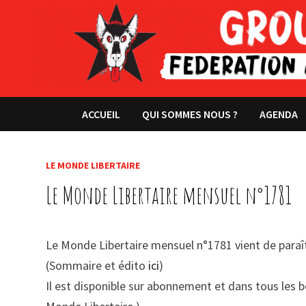
Passer
au
contenu
ACCUEIL
QUI SOMMES NOUS ?
AGENDA
LE MONDE LIBERTAIRE
Le Monde Libertaire mensuel n°1781
Le Monde Libertaire mensuel n°1781 vient de paraî
(Sommaire et édito
ici
)
Il est disponible sur abonnement et dans tous les b