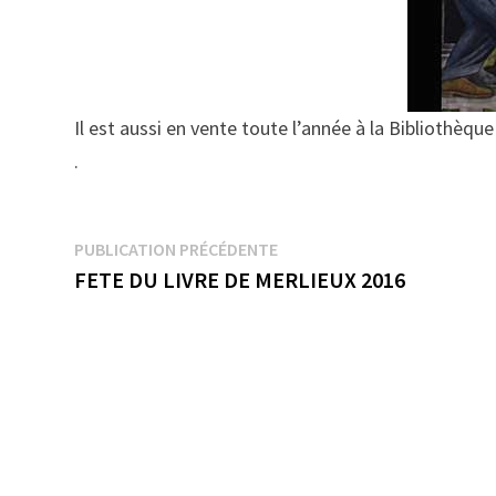
Il est aussi en vente toute l’année à la Bibliothèque
.
Navigation
Publication
PUBLICATION PRÉCÉDENTE
précédente :
FETE DU LIVRE DE MERLIEUX 2016
de
l’article