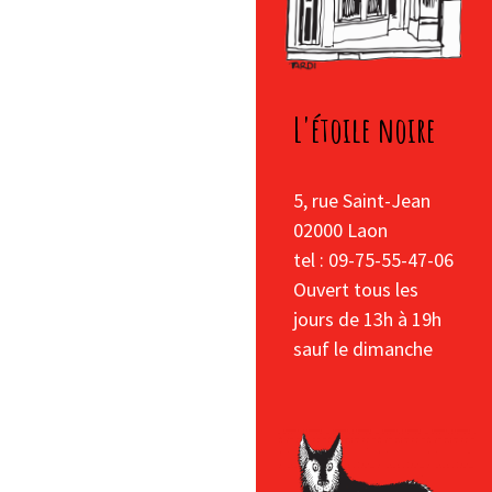
L'étoile noire
5, rue Saint-Jean
02000 Laon
tel : 09-75-55-47-06
Ouvert tous les
jours de 13h à 19h
sauf le dimanche