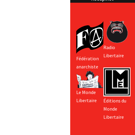
Radio
Libertaire
Fédération
anarchiste
Le Monde
Libertaire
Éditions du
Monde
Libertaire