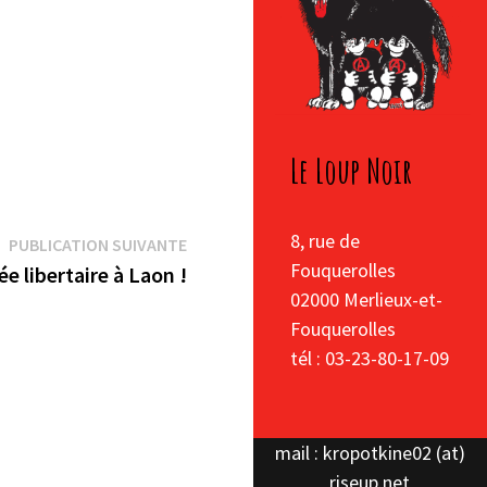
Le Loup Noir
8, rue de
Publication
PUBLICATION SUIVANTE
Fouquerolles
suivante :
e libertaire à Laon !
02000 Merlieux-et-
Fouquerolles
tél : 03-23-80-17-09
mail : kropotkine02 (at)
riseup.net