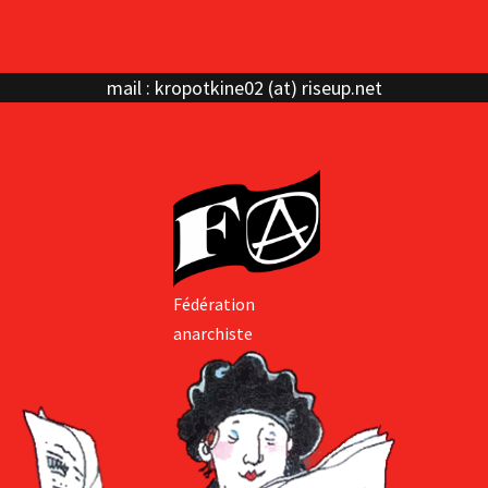
mail : kropotkine02 (at) riseup.net
Fédération
anarchiste