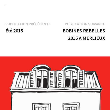
.
Navigation
Publication
Pu
PUBLICATION PRÉCÉDENTE
PUBLICATION SUIVANTE
précédente :
su
Été 2015
BOBINES REBELLES
de
2015 A MERLIEUX
l’article