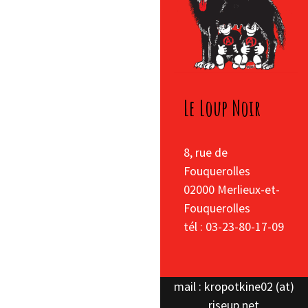
Le Loup Noir
8, rue de
Fouquerolles
02000 Merlieux-et-
Fouquerolles
tél : 03-23-80-17-09
mail : kropotkine02 (at)
riseup.net