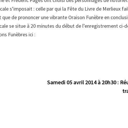
e et Frédéric Pagès ont choisi des personnages de notoriét
ale s’imposait : celle par qui la Fête du Livre de Merlieux fail
 que de prononcer une vibrante Oraison Funèbre en conclusio
cale se situe à 20 minutes du début de l’enregistrement ci-d
ns Funèbres ici :
Samedi 05 avril 2014 à 20h30 : Ré
tr