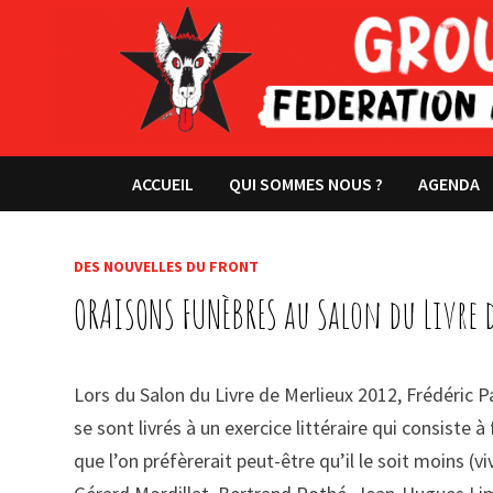
Passer
au
contenu
ACCUEIL
QUI SOMMES NOUS ?
AGENDA
DES NOUVELLES DU FRONT
ORAISONS FUNÈBRES au Salon du Livre 
Lors du Salon du Livre de Merlieux 2012, Frédéric
se sont livrés à un exercice littéraire qui consiste
que l’on préfèrerait peut-être qu’il le soit moins (