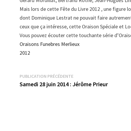
Gérard Mordillat, Bertrand Rothé, Jean-Hugues Lim
Mais lors de cette Fête du Livre 2012 , une figure loc
dont Dominique Lestrat ne pouvait faire autrement
ceux que ça intéresse, cette Oraison Spéciale et Lo
Vous pouvez écouter cette touchante série d’Oraiso
Oraisons Funebres Merlieux
2012
Navigation
Publication
PUBLICATION PRÉCÉDENTE
précédente :
Samedi 28 juin 2014 : Jérôme Prieur
de
l’article