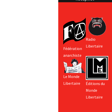
Radio
Libertaire
Fédération
anarchiste
Le Monde
Libertaire
Éditions du
Monde
Libertaire