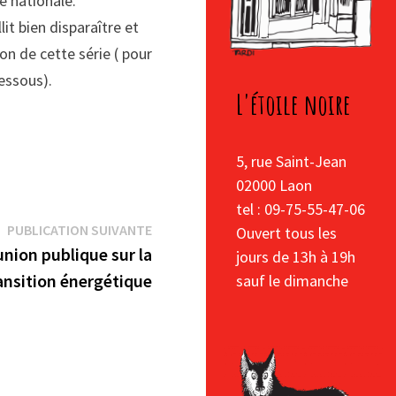
é nationale.
lit bien disparaître et
n de cette série ( pour
essous).
L'étoile noire
5, rue Saint-Jean
02000 Laon
tel : 09-75-55-47-06
Publication
PUBLICATION SUIVANTE
Ouvert tous les
suivante :
union publique sur la
jours de 13h à 19h
ansition énergétique
sauf le dimanche