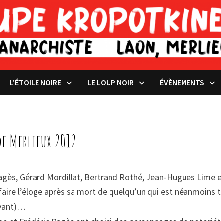
L’ÉTOILE NOIRE
LE LOUP NOIR
ÉVÈNEMENTS
de Merlieux 2012
 Pagès, Gérard Mordillat, Bertrand Rothé, Jean-Hugues Lime 
 à faire l’éloge après sa mort de quelqu’un qui est néanmoins 
vivant)…