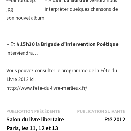
– À
13h
,
La Mordue
viendra nous
interpréter quelques chansons de
son nouvel album.
.
.
– Et à
15h30
la
Brigade d’Intervention Poétique
interviendra…
.
Vous pouvez consulter le programme de la Fête du
Livre 2012 ici:
http://www.fete-du-livre-merlieux.fr/
Navigation
Publication
Pu
PUBLICATION PRÉCÉDENTE
PUBLICATION SUIVANTE
précédente :
su
Salon du livre libertaire
Eté 2012
de
Paris, les 11, 12 et 13