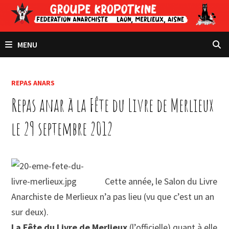
Passer
au
contenu
MENU
REPAS ANARS
Repas anar à la Fête du Livre de Merlieux
le 29 septembre 2012
Cette année, le Salon du Livre
Anarchiste de Merlieux n’a pas lieu (vu que c’est un an
sur deux).
La Fête du Livre de Merlieux
(l’officielle) quant à elle