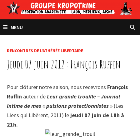
Passer
au
contenu
MENU
RENCONTRES DE L'ATHÉNÉE LIBERTAIRE
Jeudi 07 juin 2012 : François Ruffin
Pour clôturer notre saison, nous recevrons
François
Ruffin
auteur de
Leur grande trouille – Journal
intime de mes « pulsions protectionnistes »
(Les
Liens qui Libèrent, 2011) le
jeudi 07 juin de 18h à
21h.