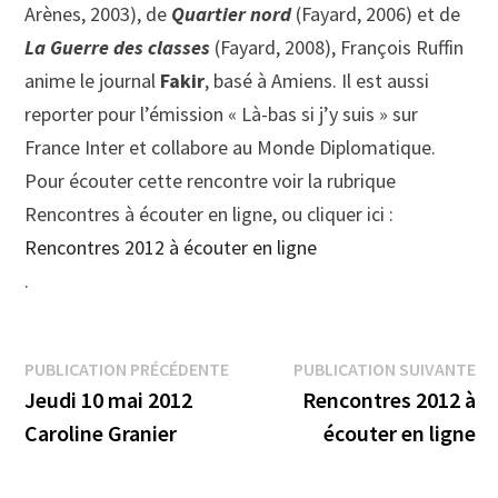
Arènes, 2003), de
Quartier nord
(Fayard, 2006) et de
La Guerre des classes
(Fayard, 2008), François Ruffin
anime le journal
Fakir
, basé à Amiens. Il est aussi
reporter pour l’émission « Là-bas si j’y suis » sur
France Inter et collabore au Monde Diplomatique.
Pour écouter cette rencontre voir la rubrique
Rencontres à écouter en ligne, ou cliquer ici :
Rencontres 2012 à écouter en ligne
.
Navigation
Publication
Pu
PUBLICATION PRÉCÉDENTE
PUBLICATION SUIVANTE
précédente :
su
Jeudi 10 mai 2012
Rencontres 2012 à
de
Caroline Granier
écouter en ligne
l’article