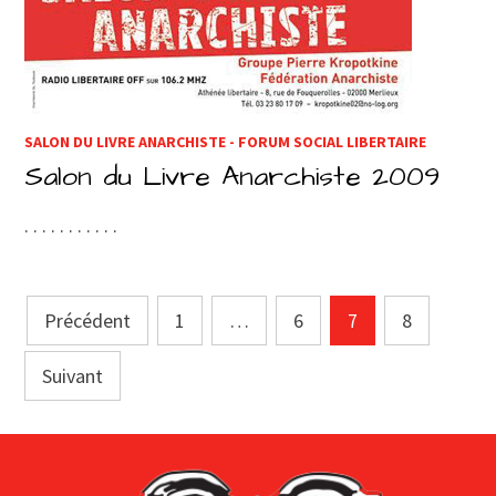
SALON DU LIVRE ANARCHISTE - FORUM SOCIAL LIBERTAIRE
Salon du Livre Anarchiste 2009
. . . . . . . . . . .
Pagination
Précédent
1
…
6
7
8
des
Suivant
publications